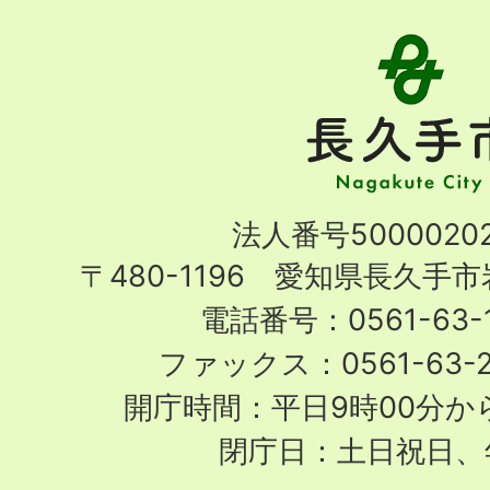
長
久
手
市
Nagakute
法人番号50000202
City
〒480-1196 愛知県長久手
電話番号：0561-63-1
ファックス：0561-63-
開庁時間：平日9時00分から
閉庁日：土日祝日、