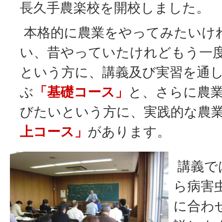
長久手農楽校を開校しました。
本格的に農業をやってみたいけ
い、昔やっていたけれどもう一
という方に、講義及び実習を通
ぶ
「基礎コース」
と、さらに農
びたいという方に、実践的な農
上コース」
があります。
講義で
ら病害
に合わ