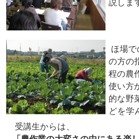
説しま
ほ場で
の方の
程の農
使い方
的な野
どを学
受講生からは、
「農作業の大変さの中にある楽