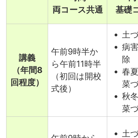
両コース共通
基礎
土
病
午前9時半か
講義
除
ら午前11時半
（年間8
春
（初回は開校
回程度）
菜
式後）
秋
菜
土