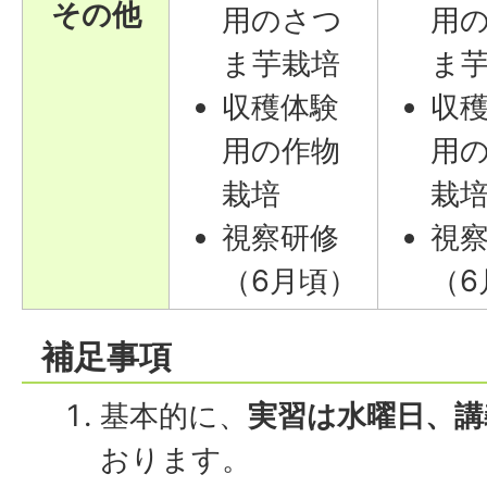
その他
用のさつ
用
ま芋栽培
ま
収穫体験
収
用の作物
用
栽培
栽
視察研修
視
（6月頃）
（6
補足事項
基本的に、
実習は水曜日、講
おります。