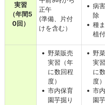
午前9時から
実習
病
正午
（年間5
除
(準備、片付
0回）
種
けを含む）
植
野菜販売
野
実習（年
実
に数回程
に
度）
度
市内保育
市
園芋掘り
園