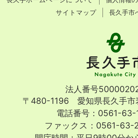
サイトマップ
長久手市
長
久
手
市
Nagakute
法人番号50000202
City
〒480-1196 愛知県長久手
電話番号：0561-63-1
ファックス：0561-63-
開庁時間：平日9時00分から