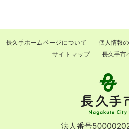
長久手ホームページについて
個人情報
サイトマップ
長久手市
長
久
手
市
Nagakute
法人番号50000202
City