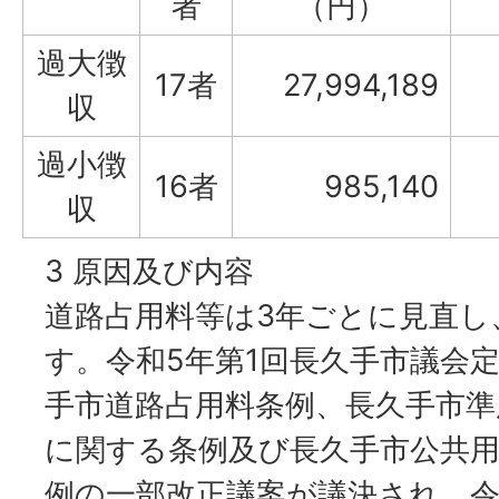
者
（円）
過大徴
17者
27,994,189
収
過小徴
16者
985,140
収
3 原因及び内容
道路占用料等は3年ごとに見直し
す。令和5年第1回長久手市議会
手市道路占用料条例、長久手市準
に関する条例及び長久手市公共
例の一部改正議案が議決され、令