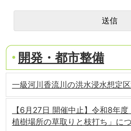
開発・都市整備
一級河川香流川の洪水浸水想定
【6月27日 開催中止】令和8年
植樹場所の草取りと枝打ち」に