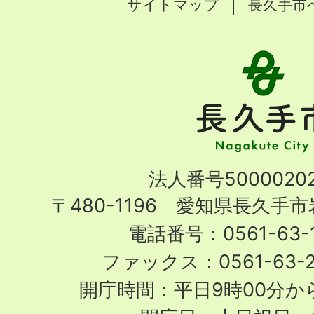
サイトマップ
長久手市
長
久
手
市
Nagakute
法人番号50000202
City
〒480-1196 愛知県長久手
電話番号：0561-63-1
ファックス：0561-63-
開庁時間：平日9時00分から