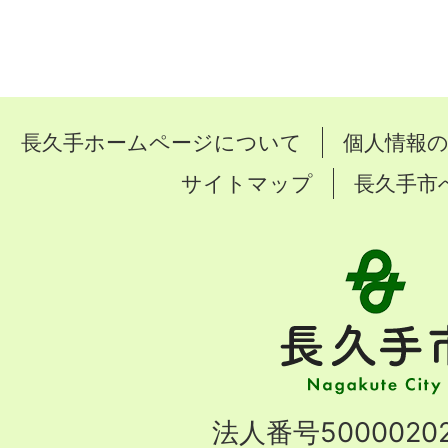
長久手ホームページについて
個人情報
サイトマップ
長久手市
長
久
手
市
Nagakute
法人番号50000202
City