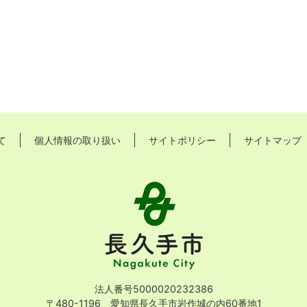
て
個人情報の取り扱い
サイトポリシー
サイトマップ
長
久
手
市
Nagakute
City
法人番号5000020232386
〒480-1196 愛知県長久手市岩作城の内60番地1