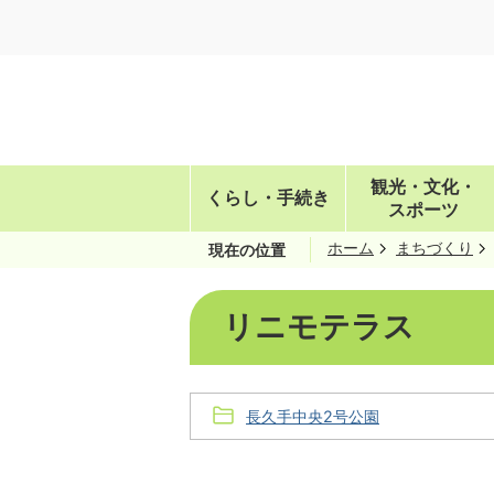
観光・文化・
くらし・手続き
スポーツ
ホーム
まちづくり
現在の位置
リニモテラス
長久手中央2号公園