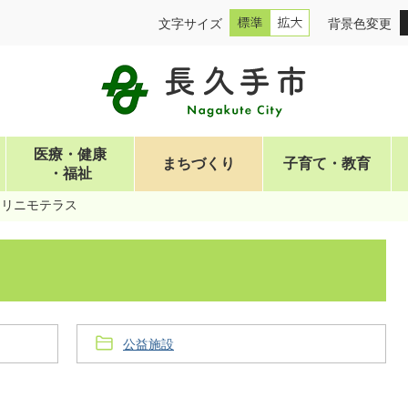
文字サイズ
背景色変更
医療・健康
まちづくり
子育て・教育
・福祉
リニモテラス
公益施設