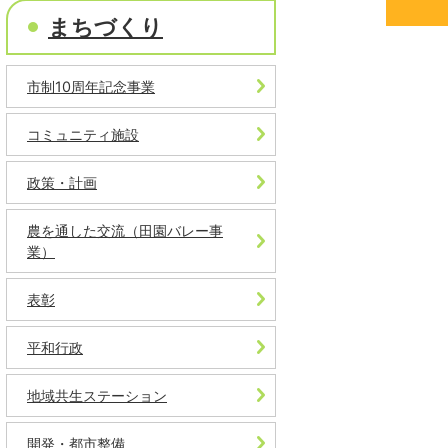
まちづくり
市制10周年記念事業
コミュニティ施設
政策・計画
農を通した交流（田園バレー事
業）
表彰
平和行政
地域共生ステーション
開発・都市整備