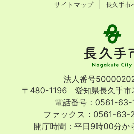
サイトマップ
長久手市
長
久
手
市
Nagakute
法人番号50000202
City
〒480-1196 愛知県長久手
電話番号：0561-63-1
ファックス：0561-63-
開庁時間：平日9時00分から