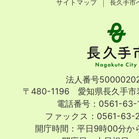
サイトマップ
長久手市
長
久
手
市
Nagakute
法人番号50000202
City
〒480-1196 愛知県長久手
電話番号：0561-63-1
ファックス：0561-63-
開庁時間：平日9時00分から