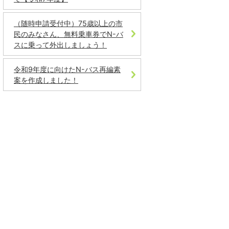
（随時申請受付中）75歳以上の市
民のみなさん、無料乗車券でN-バ
スに乗って外出しましょう！
令和9年度に向けたN-バス再編素
案を作成しました！