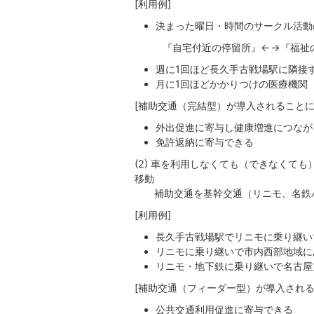
[利用例]
決まった曜日・時間のサークル活動
『自宅付近の停留所』←→『福祉の
週に1回ほど長久手古戦場駅に隣接
月に1回ほどかかりつけの医療機関
[補助交通（完結型）が導入されることに
外出促進に寄与し健康増進につなが
免許返納に寄与できる
(2) 車を利用しなくても（できなくて
移動
補助交通を基幹交通（リニモ、名鉄バ
[利用例]
長久手古戦場駅でリニモに乗り継い
リニモに乗り継いで市内西部地域に
リニモ・地下鉄に乗り継いで名古屋
[補助交通（フィーダー型）が導入される
公共交通利用促進に寄与できる