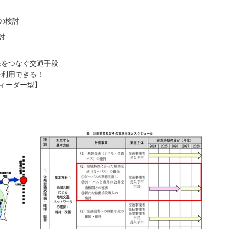
の検討
討
をつなぐ交通手段
利用できる！
ィーダー型】