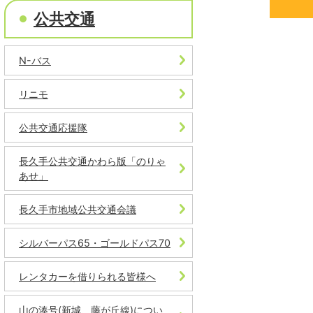
公共交通
N-バス
リニモ
公共交通応援隊
長久手公共交通かわら版「のりゃ
あせ」
長久手市地域公共交通会議
シルバーパス65・ゴールドパス70
レンタカーを借りられる皆様へ
山の湊号(新城、藤が丘線)につい