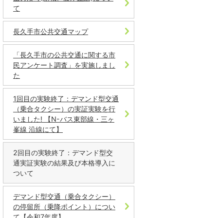
て
長久手市公共交通マップ
「長久手市の公共交通に関する市
民アンケート調査」を実施しまし
た
1回目の実験終了：デマンド型交通
（乗合タクシー）の実証実験を行
いました! 【N-バス東部線・三ヶ
峯線 沿線にて】
2回目の実験終了：デマンド型交
通実証実験の結果及び本格導入に
ついて
デマンド型交通（乗合タクシー）
の停留所（乗降ポイント）につい
て【令和7年度】