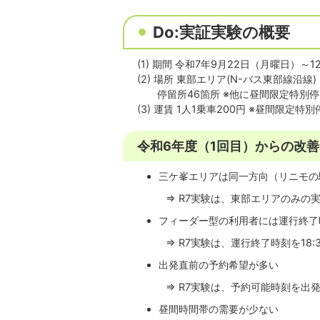
Do:実証実験の概要
(1) 期間 令和7年9月22日（月曜日）～
(2) 場所 東部エリア(N-バス東部線沿線)
停留所46箇所 ※他に昼間限定特別停
(3) 運賃 1人1乗車200円 ※昼間限定特
令和6年度（1回目）からの改善
三ケ峯エリアは同一方向（リニモの
⇒ R7実験は、東部エリアのみの実
フィーダー型の利用者には運行終了
⇒ R7実験は、運行終了時刻を18:30
出発直前の予約希望が多い
⇒ R7実験は、予約可能時刻を出発1
昼間時間帯の需要が少ない