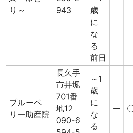
り～
943
歳
に
な
る
前日
長久手
～1
市井堀
歳
701番
ブルーベ
に
地12
ー
リー助産院
な
090-6
る
594-5