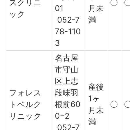
スクリニ
〇
01
月未
ック
052-7
満
78-110
3
名古屋
市守山
区上志
産後
フォレス
段味羽
1ヶ
トベルク
根前60
〇
月未
リニック
0−2
満
052-7