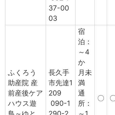
37-00
03
宿
泊：
～4
か
ふくろう
長久手
月未
助産院 産
市先達1
満
前産後ケア
209
通
〇
ハウス遊
090-1
所：
鳥～ゆと
290-2
～1