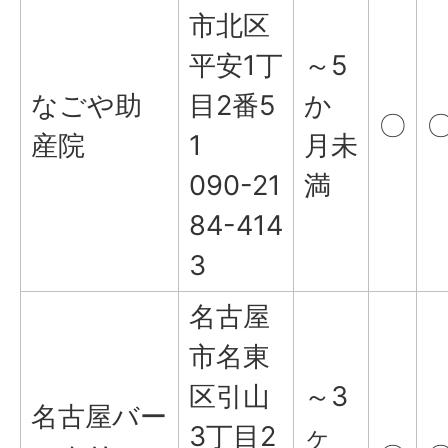
市北区
平安1丁
～5
なごや助
目2番5
か
〇
産院
1
月未
090-21
満
84-414
3
名古屋
市名東
区引山
～3
名古屋バー
3丁目2
ヶ