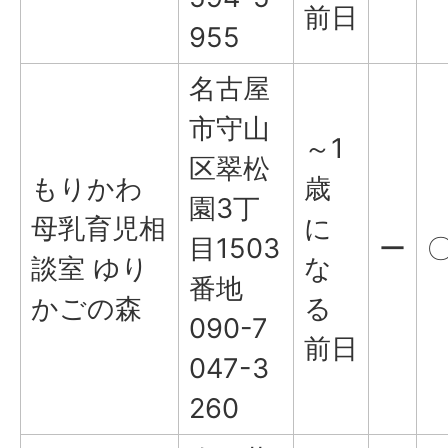
前日
955
名古屋
市守山
～1
区翠松
もりかわ
歳
園3丁
母乳育児相
に
目1503
ー
談室 ゆり
な
番地
かごの森
る
090-7
前日
047-3
260