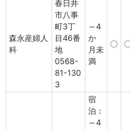
春日井
市八事
町3丁
～4
森永産婦人
目46番
か
〇
科
地
月未
0568-
満
81-130
3
宿
泊：
～4