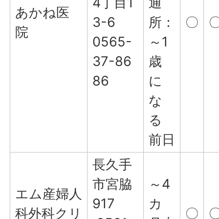
4丁目1
通
あかね医
3-6
所：
〇
院
0565-
～1
37-86
歳
86
に
な
る
前日
長久手
市宮脇
～4
エム産婦人
917
カ
科外科クリ
〇