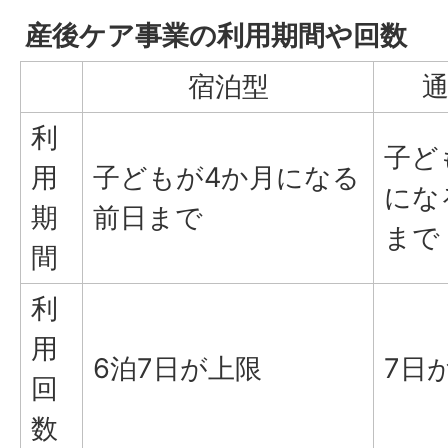
産後ケア事業の利用期間や回数
宿泊型
利
子ど
用
子どもが4か月になる
にな
期
前日まで
まで
間
利
用
6泊7日が上限
7日
回
数