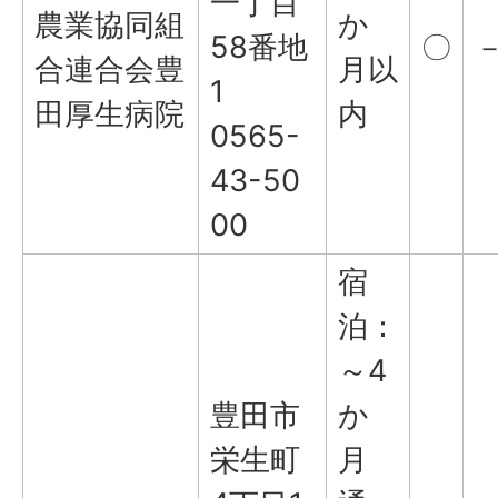
一丁目
農業協同組
か
58番地
〇
合連合会豊
月以
1
田厚生病院
内
0565-
43-50
00
宿
泊：
～4
豊田市
か
栄生町
月