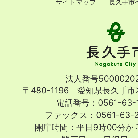
サイトマップ
長久手市
長
久
手
市
Nagakute
法人番号50000202
City
〒480-1196 愛知県長久手
電話番号：0561-63-1
ファックス：0561-63-
開庁時間：平日9時00分から