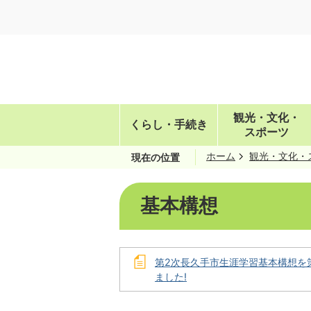
観光・文化・
くらし・手続き
スポーツ
ホーム
観光・文化・
現在の位置
基本構想
第2次長久手市生涯学習基本構想を
ました!