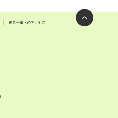
長久手市へのアクセス
ページの先
頭へ
始