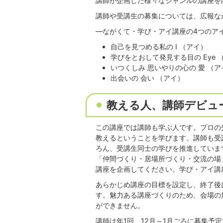
講師が企画した様々なジャンルの講座を
講師や受講生の募集については、広報な
―ながくて・学び・アイ講座の4つのア
自己を見つめる私の I （アイ）
学びをとおして発見する目の Eye 
いつくしみ 思いやりの心の 愛 （ア
出会いの 会い （アイ）
教える人、講師デビュ
この講座では講師も学ぶ人です。プロの
教えるということを学びます。講師も受
ろん、受講生同士の学びを推進していま
「仲間づくり・居場所づくり・交流の場
講座を企画してください。学び・アイ講
あらかじめ講座の目標を設定し、終了後
す。魅力ある講座づくりのため、会場の
ができません。
講師は年1回、12月～1月ごろに募集予