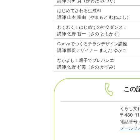
講師 河田 貢（かわだ みつぐ）
はじめてさわる生成AI
講師 山本 宗由（やまもと むねよし）
わくわく！はじめての社交ダンス！
講師 佐野 智一（さの ともかず）
Canvaでつくるチラシデザイン講座
講師 販促デザイナー まえだ ゆかこ
なかよし！親子でプレバレエ
講師 佐野 和美（さの かずみ）
この
くらし文化
〒480-
電話番号：0
メールフ