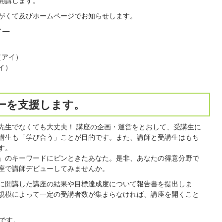
開講します。
がくて及びホームページでお知らせします。
イ―
（アイ）
イ）
ーを支援します。
先生でなくても大丈夫！ 講座の企画・運営をとおして、受講生に
講生も「学び合う」ことが目的です。また、講師と受講生はもち
す。
」のキーワードにピンときたあなた。是非、あなたの得意分野で
座で講師デビューしてみませんか。
に開講した講座の結果や目標達成度について報告書を提出しま
規模によって一定の受講者数が集まらなければ、講座を開くこと
定です。