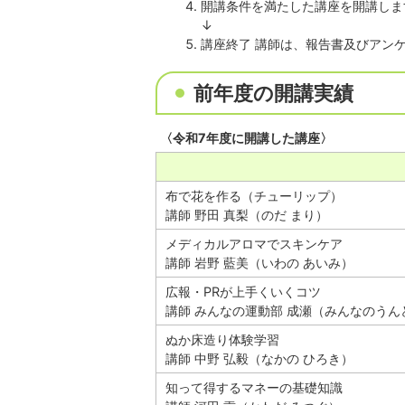
開講条件を満たした講座を開講しま
↓
講座終了 講師は、報告書及びアン
前年度の開講実績
〈令和7年度に開講した講座〉
布で花を作る（チューリップ）
講師 野田 真梨（のだ まり）
メディカルアロマでスキンケア
講師 岩野 藍美（いわの あいみ）
広報・PRが上手くいくコツ
講師 みんなの運動部 成瀬（みんなのうん
ぬか床造り体験学習
講師 中野 弘毅（なかの ひろき）
知って得するマネーの基礎知識