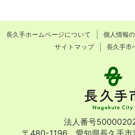
長久手ホームページについて
個人情報
サイトマップ
長久手市
長
久
手
市
Nagakute
法人番号50000202
City
〒480-1196 愛知県長久手