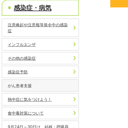
感染症・病気
注意喚起や注意報等発令中の感染
症​
インフルエンザ
その他の感染症
感染症予防
がん患者支援
熱中症に気をつけよう！
食中毒対策について
9月24日～30日は、結核・呼吸器