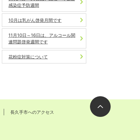
感染症予防週間
10月は乳がん啓発月間です
11月10日～16日は、アルコール関
連問題啓発週間です
花粉症対策について
長久手市へのアクセス
ページの先