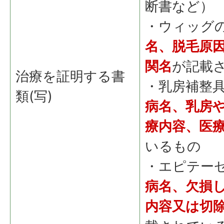
断書など）
・ウィッグ
名、脱毛原
関名
が記載
治療を証明する書
・乳房補整
類(写)
病名、乳房
療内容、医
いるもの
・エピテー
病名、欠損
内容又は切