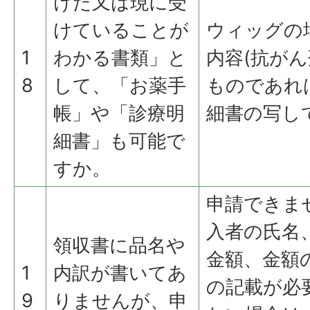
けた又は現に受
けていることが
ウィッグの
1
わかる書類」と
内容(抗が
8
して、「お薬手
ものであれ
帳」や「診療明
細書の写し
細書」も可能で
すか。
申請できま
入者の氏名
領収書に品名や
金額、金額
1
内訳が書いてあ
の記載が必
9
りませんが、申