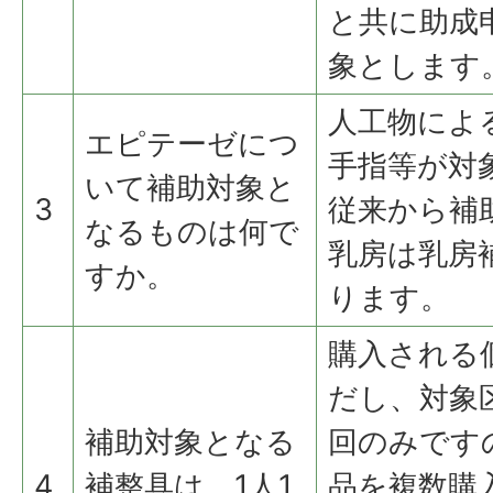
と共に助成
象とします
人工物によ
エピテーゼにつ
手指等が対
いて補助対象と
3
従来から補
なるものは何で
乳房は乳房
すか。
ります。
購入される
だし、対象
補助対象となる
回のみです
4
補整具は、1人1
品を複数購