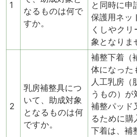
1
と同時に申
なるものは何で
保護用ネッ
すか。
くしやクリ
象となりま
補整下着（
体になった
人工乳房（
乳房補整具につ
うもの）が
いて、助成対象
2
補整パッド
となるものは何
るために購
ですか。
下着は、補