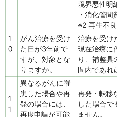
境界悪性明
・消化管間
※2 再生不
1
がん治療を受け
治療を受け
0
た日が3年前で
現在治療に
すが、対象とな
り、補整具
りますか。
間内であれ
異なるがんに罹
患した場合や再
再発・転移
1
発の場合には、
した場合で
1
再度申請が可能
ません。