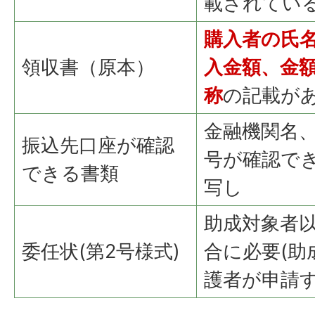
載されてい
購入者の氏
領収書（原本）
入金額、金
称
の記載が
金融機関名
振込先口座が確認
号が確認でき
できる書類
写し
助成対象者
委任状(第2号様式)
合に必要(助
護者が申請す