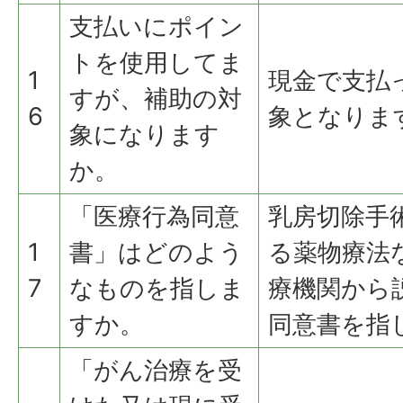
支払いにポイン
トを使用してま
1
現金で支払
すが、補助の対
6
象となりま
象になります
か。
「医療行為同意
乳房切除手
1
書」はどのよう
る薬物療法
7
なものを指しま
療機関から
すか。
同意書を指
「がん治療を受