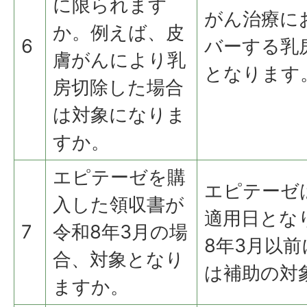
に限られます
がん治療に
か。例えば、皮
6
バーする乳
膚がんにより乳
となります
房切除した場合
は対象になりま
すか。
エピテーゼを購
エピテーゼ
入した領収書が
適用日とな
7
令和8年3月の場
8年3月以
合、対象となり
は補助の対
ますか。