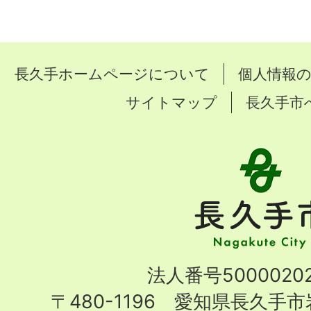
長久手ホームページについて
個人情報
サイトマップ
長久手市
長
久
手
市
Nagakute
法人番号50000202
City
〒480-1196 愛知県長久手