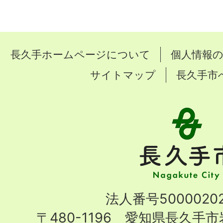
長久手ホームページについて
個人情報
サイトマップ
長久手市
長
久
手
市
Nagakute
法人番号50000202
City
〒480-1196 愛知県長久手