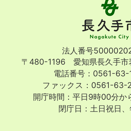
長
久
手
市
Nagakute
法人番号50000202
City
〒480-1196 愛知県長久手
電話番号：0561-63-1
ファックス：0561-63-
開庁時間：平日9時00分から
閉庁日：土日祝日、