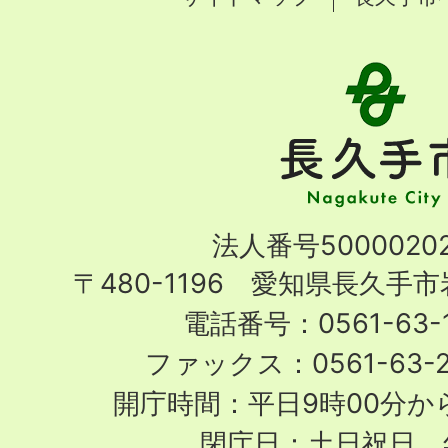
長
久
手
市
Nagakute
法人番号50000202
City
〒480-1196 愛知県長久手
電話番号：0561-63-1
ファックス：0561-63-
開庁時間：平日9時00分から
閉庁日：土日祝日、