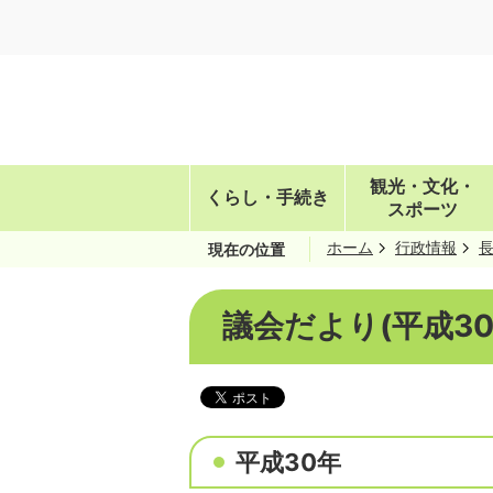
観光・文化・
くらし・手続き
スポーツ
ホーム
行政情報
現在の位置
議会だより(平成30
平成30年