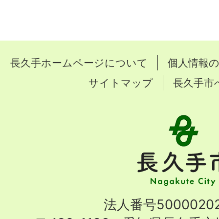
長久手ホームページについて
個人情報
サイトマップ
長久手市
長
久
手
市
Nagakute
法人番号50000202
City