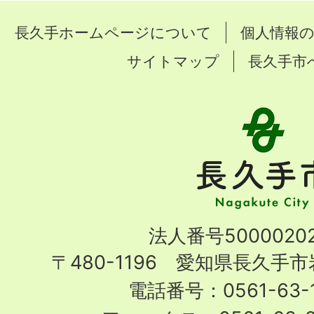
長久手ホームページについて
個人情報
サイトマップ
長久手市
長
久
手
市
Nagakute
法人番号50000202
City
〒480-1196 愛知県長久手
電話番号：0561-63-1