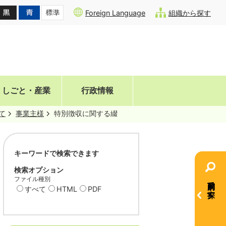
Foreign Language
組織から探す
しごと・産業
行政情報
て
事業主様
特別徴収に関する綴
キーワードで検索できます
検索オプション
ファイル種別
目的別で探す
すべて
HTML
PDF