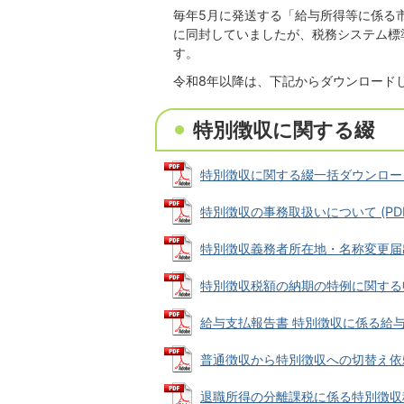
毎年5月に発送する「給与所得等に係る
に同封していましたが、税務システム標
す。
令和8年以降は、下記からダウンロード
特別徴収に関する綴
特別徴収に関する綴一括ダウンロード (
特別徴収の事務取扱いについて (PDFフ
特別徴収義務者所在地・名称変更届出書 (
特別徴収税額の納期の特例に関する申請書 
給与支払報告書 特別徴収に係る給与所得
普通徴収から特別徴収への切替え依頼書 (
退職所得の分離課税に係る特別徴収税額の