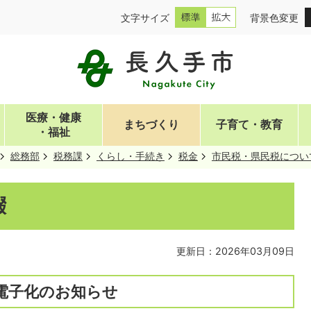
文字サイズ
背景色変更
医療・健康
まちづくり
子育て・教育
・福祉
総務部
税務課
くらし・手続き
税金
市民税・県民税につい
綴
更新日：2026年03月09日
電子化のお知らせ