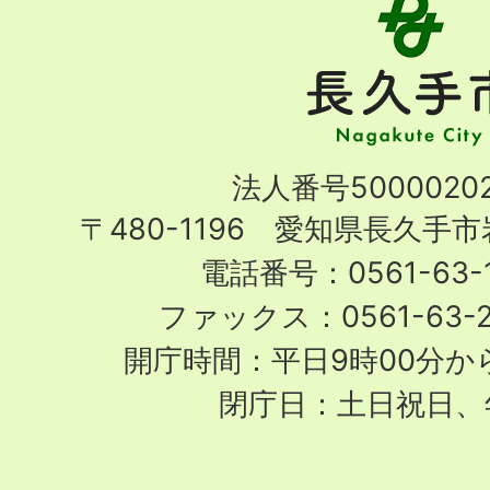
長
久
手
市
Nagakute
法人番号50000202
City
〒480-1196 愛知県長久手
電話番号：0561-63-1
ファックス：0561-63-
開庁時間：平日9時00分から
閉庁日：土日祝日、