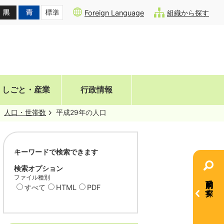
Foreign Language
組織から探す
しごと・産業
行政情報
人口・世帯数
平成29年の人口
キーワードで検索できます
検索オプション
ファイル種別
目的別で探す
すべて
HTML
PDF