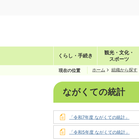
観光・文化・
くらし・手続き
スポーツ
ホーム
組織から探す
現在の位置
ながくての統計
「令和7年度 ながくての統計」
「令和5年度 ながくての統計」