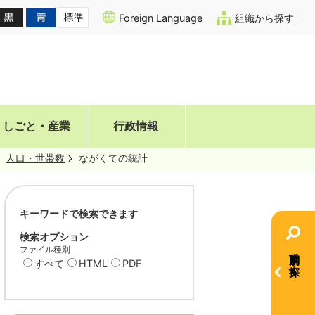
Foreign Language
組織から探す
しごと・産業
行政情報
人口・世帯数
ながくての統計
キーワードで検索できます
検索オプション
ファイル種別
目的別で探す
すべて
HTML
PDF