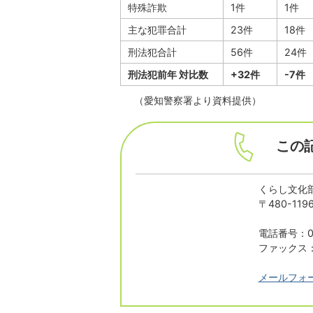
特殊詐欺
1件
1件
主な犯罪合計
23件
18件
刑法犯合計
56件
24件
刑法犯前年 対比数
+32件
-7件
（愛知警察署より資料提供）
この
くらし文化
〒480-1
電話番号：05
ファックス：0
メールフォ