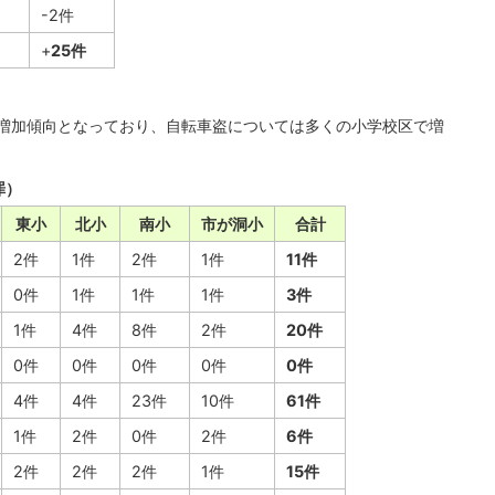
-2件
+
25件
増加傾向となっており、自転車盗については多くの小学校区で増
罪）
東小
北小
南小
市が洞小
合計
2件
1件
2件
1件
11件
0件
1件
1件
1件
3件
1件
4件
8件
2件
20件
0件
0件
0件
0件
0件
4件
4件
23件
10件
61件
1件
2件
0件
2件
6件
2件
2件
2件
1件
15件