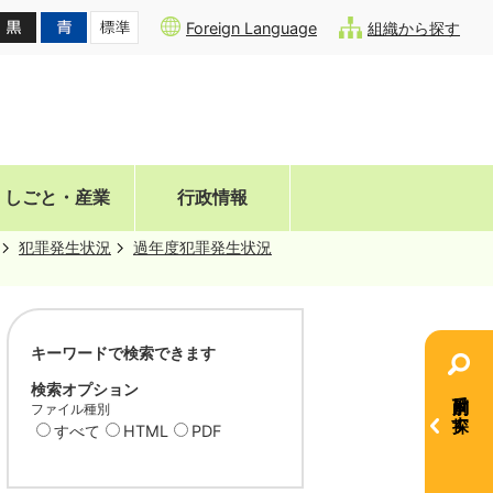
Foreign Language
組織から探す
しごと・産業
行政情報
犯罪発生状況
過年度犯罪発生状況
キーワードで検索できます
検索オプション
目的別で探す
ファイル種別
すべて
HTML
PDF