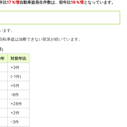
年比
17％増
自動車盗発生件数は、前年比
19％増
となっています。
います。
自転車盗は油断できない状況が続いています。
罪）
3年
対前年比
+3件
(-1件)
+5件
-8件
+28件
+2件
-3件