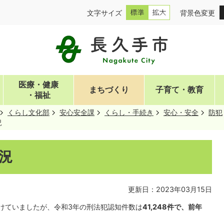
文字サイズ
背景色変更
医療・健康
まちづくり
子育て・教育
・福祉
くらし文化部
安心安全課
くらし・手続き
安心・安全
防犯
況
況
更新日：2023年03月15日
けていましたが、令和3年の刑法犯認知件数は
41,248
件
で、前年