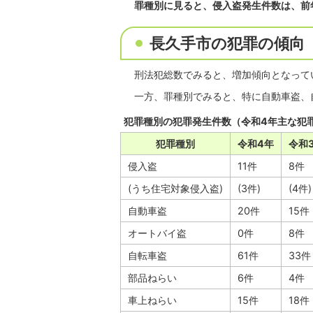
罪種別に見ると、侵入盗発生件数は、前
長久手市の犯罪の傾向
刑法犯総数でみると、増加傾向となって
一方、罪種別でみると、特に自動車盗、
犯罪種別の犯罪発生件数（令和4年主な犯
犯罪種別
令和4年
令和
侵入盗
11件
8件
(うち住宅対象侵入盗)
(3件)
(4件)
自動車盗
20件
15件
オートバイ盗
0件
8件
自転車盗
61件
33件
部品ねらい
6件
4件
車上ねらい
15件
18件