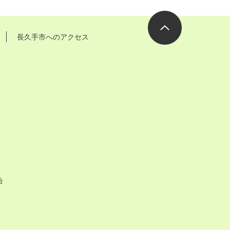
長久手市へのアクセス
ページの先
頭へ
始