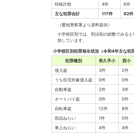
特殊詐欺
4件
6件
主な犯罪合計
117件
92件
（愛知警察署より資料提供）
小学校区別では、刑法犯の総数でみると
加しています。
小学校区別犯罪発生状況（令和4年主な犯
犯罪種別
長久手小
西小
侵入盗
3件
2件
うち住宅対象侵入盗
0件
0件
自動車盗
2件
3件
オートバイ盗
0件
0件
自転車盗
12件
8件
部品ねらい
1件
0件
車上ねらい
4件
4件