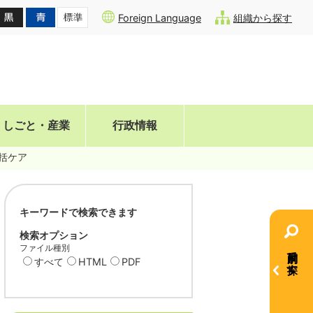
Foreign Language
組織から探す
しごと・産業
行政情報
括ケア
キーワードで検索できます
検索オプション
ファイル種別
目的別で探す
すべて
HTML
PDF