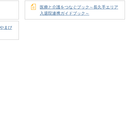
医療と介護をつなぐブック～長久手エリア
入退院連携ガイドブック～
やまび